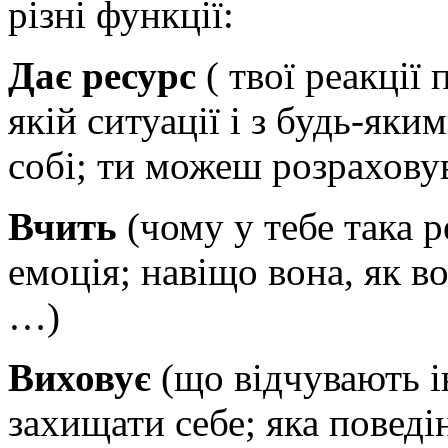
різні функції:
Дає ресурс
( твої реакції 
якій ситуації і з будь-як
собі; ти можеш розрахову
Вчить
(чому у тебе така р
емоція; навіщо вона, як в
…)
Виховує
(що відчувають ін
захищати себе; яка повед