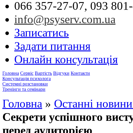
066 357-27-07, 093 801
info@psyserv.com.ua
Записатись
Задати питання
Онлайн консультація
Головна
Сервіс
Вартість
Відгуки
Контакти
Консультація психолога
Системні розстановки
Тренінги та семінари
Головна
»
Останні новини 
Секрети успішного висту
перед аудиторією