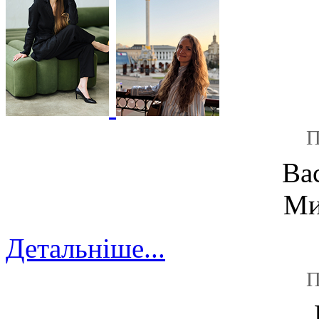
П
Ва
Ми
Детальніше...
П