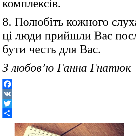
комплексів.
8. Полюбіть кожного слуха
ці люди прийшли Вас послу
бути честь для Вас.
З любов’ю Ганна Гнатюк
Facebook
VK
Twitter
Share