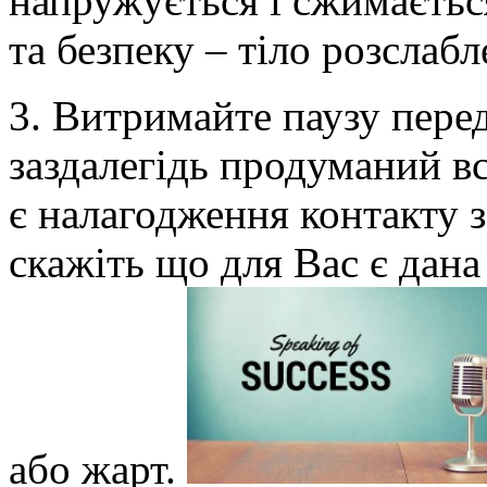
напружується і сжимаєтьс
та безпеку – тіло розслаб
3. Витримайте паузу пере
заздалегідь продуманий в
є налагодження контакту з
скажіть що для Вас є дана
або жарт.