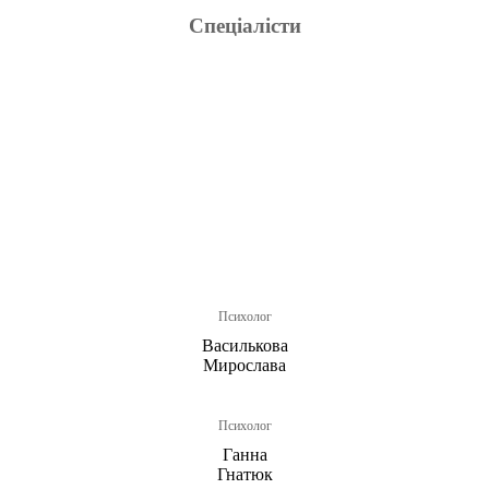
Спеціалісти
Психолог
Василькова
Мирослава
Психолог
Ганна
Гнатюк