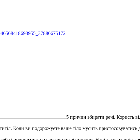
5 причин збирати речі. Користь в
итіл. Коли ви подорожуєте ваше тіло мусить пристосовуватись д
себе і подивитись на своє життя зі сторони. Навіть трьох днів 