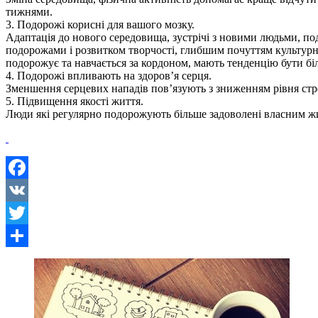
тижнями.
3. Подорожі корисні для вашого мозку.
Адаптація до нового середовища, зустрічі з новими людьми, под
подорожами і розвитком творчості, глибшим почуттям культурної 
подорожує та навчається за кордоном, мають тенденцію бути бі
4. Подорожі впливають на здоров’я серця.
Зменшення серцевих нападів пов’язують з зниженням рівня стр
5. Підвищення якості життя.
Люди які регулярно подорожують більше задоволені власним жит
Facebook
VK
Twitter
Share