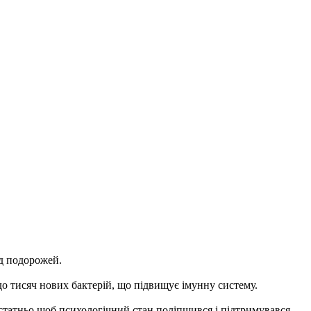
ід подорожей.
о тисяч нових бактерій, що підвищує імунну систему.
достатньо щоб психологічний стан поліпшився і підтримувався