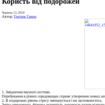
Користь від подорожей
Червень 13, 2019
Автор:
Гнатюк Ганна
1. Зміцнення імунної системи.
Перебування в різних середовищах сприяє утворенню нових ант
2. В подорожах рівень стресу зменшується і ви заспокоюєтесь.
Зміна середовища, фізична активність допомагає краще відчути 